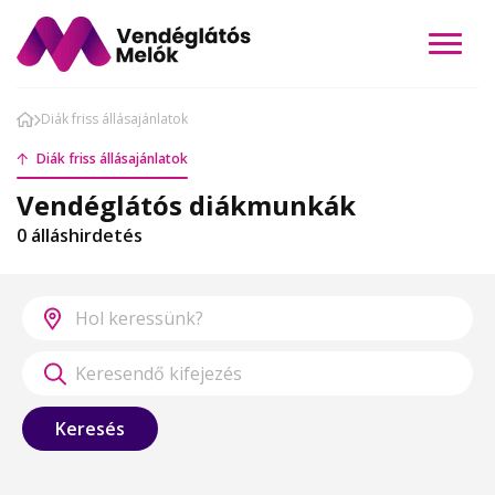
Diák friss állásajánlatok
Diák friss állásajánlatok
Vendéglátós diákmunkák
0 álláshirdetés
Keresés