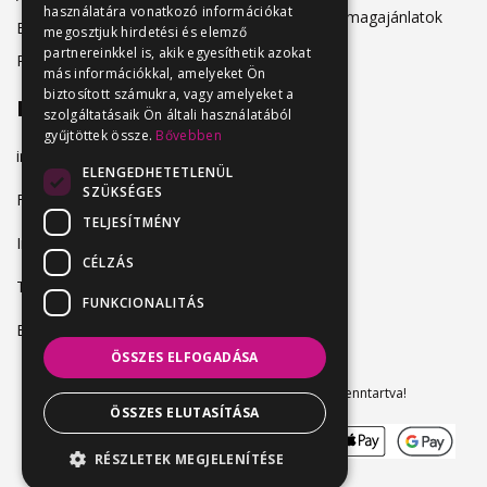
használatára vonatkozó információkat
Hirdetési csomagajánlatok
Belépés
megosztjuk hirdetési és elemző
partnereinkkel is, akik egyesíthetik azokat
Regisztráció
más információkkal, amelyeket Ön
biztosított számukra, vagy amelyeket a
Elérhetőség
szolgáltatásaik Ön általi használatából
gyűjtöttek össze.
Bővebben
info@vendeglatosmelok.hu
ELENGEDHETETLENÜL
SZÜKSÉGES
Facebook
TELJESÍTMÉNY
Instagram
CÉLZÁS
TikTok
FUNKCIONALITÁS
Blog
ÖSSZES ELFOGADÁSA
Vendeglatosmelok.hu © 2024. Minden jog fenntartva!
ÖSSZES ELUTASÍTÁSA
RÉSZLETEK MEGJELENÍTÉSE